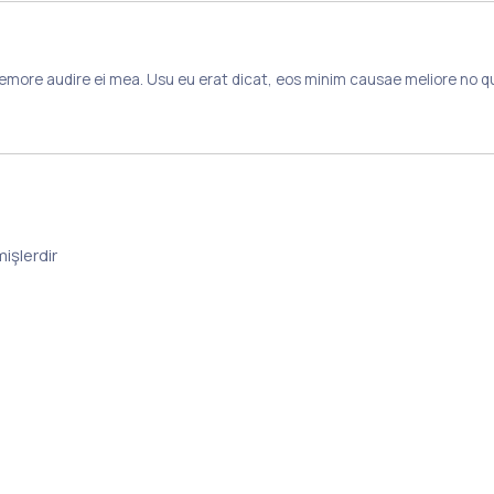
 Nemore audire ei mea. Usu eu erat dicat, eos minim causae meliore no q
mişlerdir