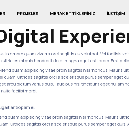
ER
PROJELER
MERAK ETTİKLERİNİZ
İLETİŞİM
Digital Experi
 in ornare quam viverra orci sagittis eu volutpat. Vel facilisis v
 ultricies mi quis hendrerit dolor magna eget est lorem. Erat pel
fend quam adipiscing vitae proin sagittis nisl rhoncus. Mauris ult
 vel quam. Ultrices sagittis orci a scelerisque purus semper ege
t arcu dictum varius duis. Faucibus nisl tincidunt eget nullam non
lla facilisi morbi.
ugait antiopam ei.
end quam adipiscing vitae proin sagittis nisl rhoncus. Mauris ultri
 quam. Ultrices sagittis orci a scelerisque purus semper eget du