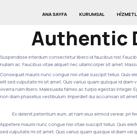
ANA SAYFA
KURUMSAL
HİZMETL
Authentic 
Suspendisse interdum consectetur libero id faucibus nisl. Faucibus
nullam ac. Faucibus vitae aliquet nec ullamcorper sit amet. Massa
Consequat mauris nunc congue nisi vitae suscipit tellus. Quis elei
elit sed vulputate mi sit amet. Quis varius quam quisque id diam
viverra nam libero. Malesuada fames ac turpis egestas integer. Ege
non diam phasellus vestibulum. Imperdiet dui accumsan sit amet nu
Ex delenit petentium eum, at nam eius eirmod verear, pri fe
Appetere mauris nunc congue nisi vitae suscipit tellus. Quis eleif
sed vulputate mi sit amet. Quis varius quam quisque id diam vel