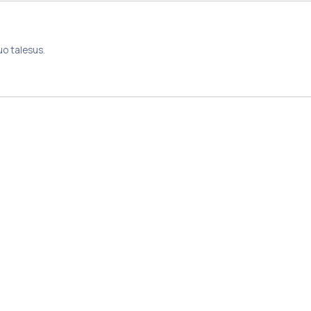
Eylül 19, 2023, 1:31 am
uo talesus.