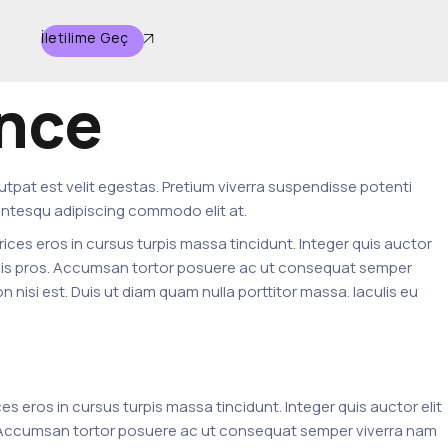
İletilime Geç
ence
olutpat est velit egestas. Pretium viverra suspendisse potenti
lentesqu adipiscing commodo elit at.
rices eros in cursus turpis massa tincidunt. Integer quis auctor
t duis pros. Accumsan tortor posuere ac ut consequat semper
 nisi est. Duis ut diam quam nulla porttitor massa. Iaculis eu
ces eros in cursus turpis massa tincidunt. Integer quis auctor elit
is. Accumsan tortor posuere ac ut consequat semper viverra nam